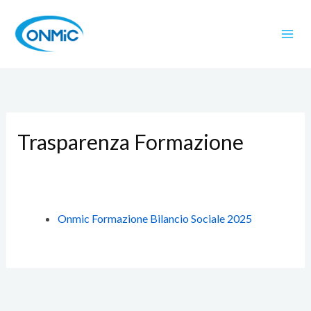
V
a
i
a
l
c
o
n
Trasparenza Formazione
t
e
n
u
t
Onmic Formazione Bilancio Sociale 2025
o