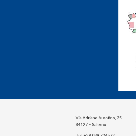
Via Adriano Aurofino, 25
84127 – Salerno
Tel. +39 089 724572