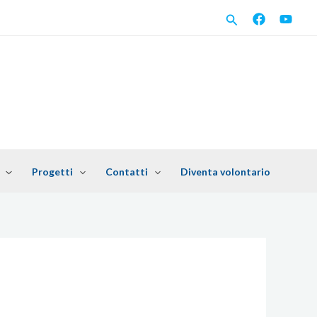
C
e
r
c
a
Progetti
Contatti
Diventa volontario