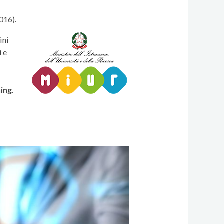
016).
ini
i e
ning
.