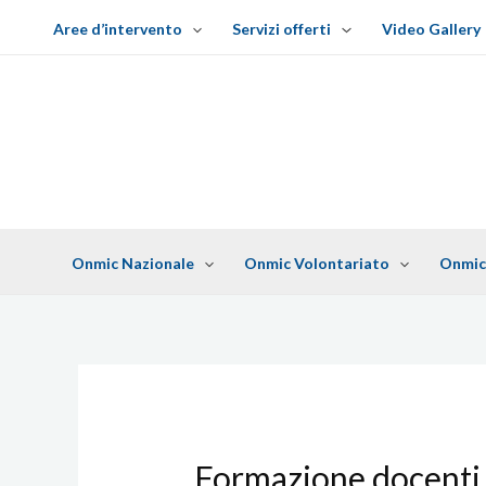
V
Aree d’intervento
Servizi offerti
Video Gallery
a
i
a
l
c
o
n
t
e
Onmic Nazionale
Onmic Volontariato
Onmic
n
u
t
o
Formazione docenti