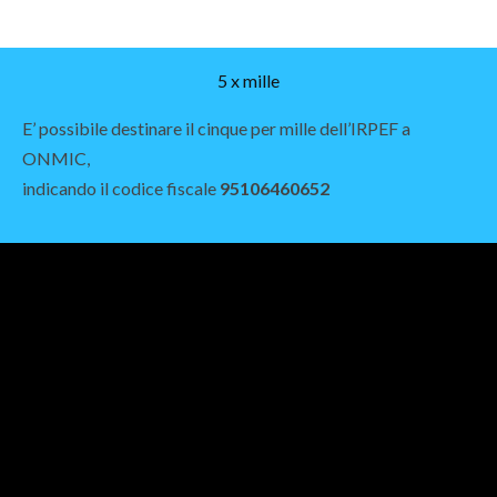
5 x mille
E’ possibile destinare il cinque per mille dell’IRPEF a
ONMIC,
indicando il codice fiscale
95106460652