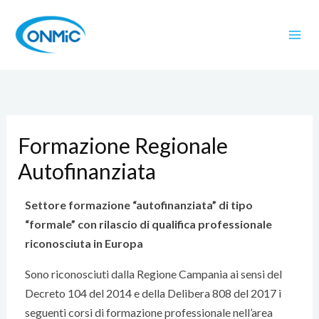
V
a
i
a
l
c
o
n
Formazione Regionale
t
Autofinanziata
e
n
u
Settore formazione “autofinanziata” di tipo
t
“formale” con rilascio di qualifica professionale
o
riconosciuta in Europa
Sono riconosciuti dalla Regione Campania ai sensi del
Decreto 104 del 2014 e della Delibera 808 del 2017 i
seguenti corsi di formazione professionale nell’area