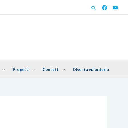
C
e
r
c
a
Progetti
Contatti
Diventa volontario