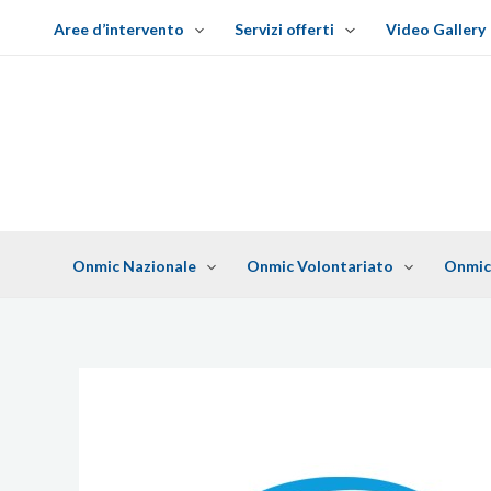
V
Aree d’intervento
Servizi offerti
Video Gallery
a
i
a
l
c
o
n
t
e
Onmic Nazionale
Onmic Volontariato
Onmic
n
u
t
o