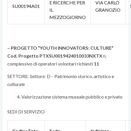
E RICERCHE PER
VIA CARLO
SU00194A01
IL
GRANOZIO
MEZZOGIORNO
– PROGETTO “YOUTH INNOVATORS: CULTURE”
Cod. Progetto
PTXSU0019424010033NXTX
n.
complessivo di operatori volontari richiesti
11
SETTORE: Settore: D – Patrimonio storico, artistico e
culturale
Valorizzazione sistema museale pubblico e privato
SEDI DI SERVIZIO
Codice Ente
Sede
Indirizzo